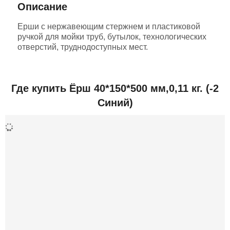
Описание
Ерши с нержавеющим стержнем и пластиковой
ручкой для мойки труб, бутылок, технологических
отверстий, труднодоступных мест.
Добавить отзыв
Где купить Ёрш 40*150*500 мм,0,11 кг. (-2
Синий)
Толщина щетины
0,3 мм
Жесткость
полужесткая
Максимальная температура
134°С
Диаметр (мм)
40
Дополнительная информация
Вес (грамм)
110