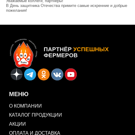
Уважаемые коллеги, партнеры!
В День защитника Отечества примите самые искренние и добрые
пожелания!
Пусть все намеченные мечты превращаются в планы, планы
перерастают в цели, а цели ведут лишь к победе!
ПАРТНЁР
УСПЕШНЫХ
ФЕРМЕРОВ
МЕНЮ
О КОМПАНИИ
КАТАЛОГ ПРОДУКЦИИ
АКЦИИ
ОПЛАТА И ДОСТАВКА