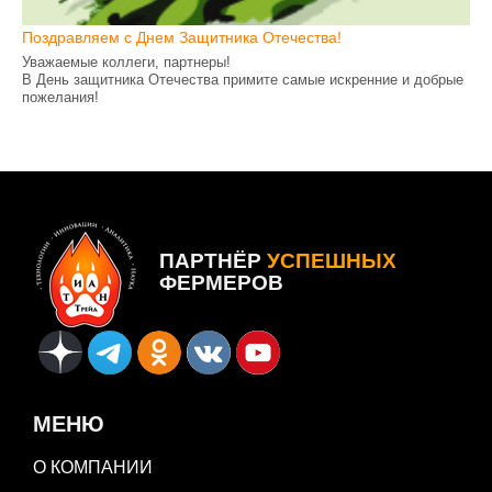
Поздравляем с Днем Защитника Отечества!
Уважаемые коллеги, партнеры!
В День защитника Отечества примите самые искренние и добрые
пожелания!
Пусть все намеченные мечты превращаются в планы, планы
перерастают в цели, а цели ведут лишь к победе!
ПАРТНЁР
УСПЕШНЫХ
ФЕРМЕРОВ
МЕНЮ
О КОМПАНИИ