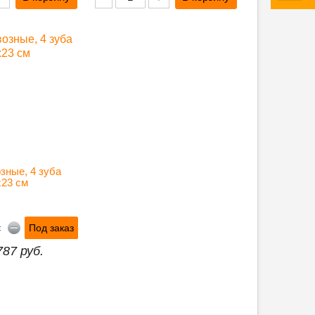
зные, 4 зуба 
х23 см
Под заказ
е:
787 руб.