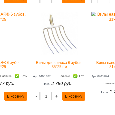
® 6 зубов, 
Вилы для силоса 6 зубов 
Вилы наво
7*29
35*29 см
31
Наличие:
Есть
Наличие:
Есть
Арт.:0403.077
Арт.:0403.074
77 руб.
2 780 руб.
Наличи
Цена
1 
Цена
-
+