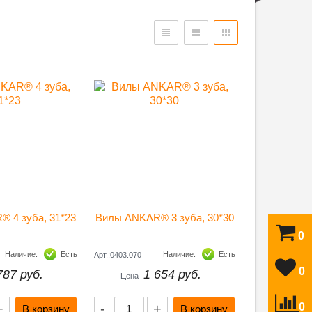
 4 зуба, 31*23
Вилы ANKAR® 3 зуба, 30*30
0
Наличие:
Есть
Наличие:
Есть
Арт.:0403.070
0
787 руб.
1 654 руб.
Цена
+
-
+
0