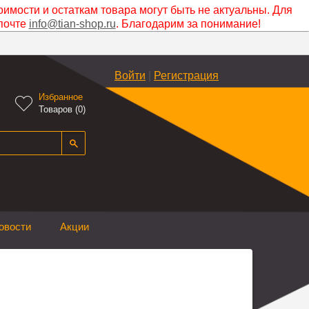
оимости и остаткам товара могут быть не актуальны. Для
почте
info@tian-shop.ru
. Благодарим за понимание!
Войти
|
Регистрация
Избранное

Товаров (
0
)
овости
Акции