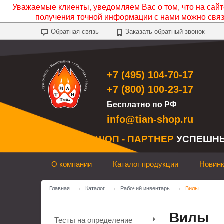
Уважаемые клиенты, уведомляем Вас о том, что на сайте
получения точной информации с нами можно свя
Обратная связь
Заказать обратный звонок
+7 (495) 104-70-17
+7 (800) 100-23-17
Бесплатно по РФ
info@tian-shop.ru
ТИАН ШОП - ПАРТНЕР
УСПЕШН
О компании
Каталог продукции
Новин
→
→
→
Главная
Каталог
Рабочий инвентарь
Вилы
Вилы
Тесты на определение