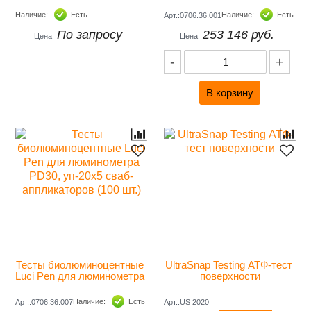
шт/упак
Наличие:
Есть
Наличие:
Есть
Арт.:0706.36.001
По запросу
253 146 руб.
Цена
Цена
-
+
Тесты биолюминоцентные 
UltraSnap Testing АТФ-тест 
Luci Pen для люминометра 
поверхности
PD30, уп-20х5 сваб-
аппликаторов (100 шт.)
Наличие:
Есть
Арт.:0706.36.007
Арт.:US 2020