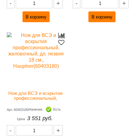
-
+
-
+
Нож для ВСЭ и вскрытия 
профессиональный, 
жиловочный, дл. лезвия 18 
см., Hauptner(60403180)
Наличие:
Есть
Арт.:60403180
3 551 руб.
Цена
-
+