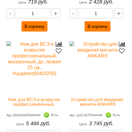
719 руб.
2 428 руб.
Цена
Цена
-
+
-
+
Нож для ВСЭ и вскрытия 
Устройство для введения 
профессиональный, 
магнита ANKAR®
жиловочный, дл. лезвия 25 
см., Hauptner(60403250)
Наличие:
Есть
Наличие:
Есть
Арт.:60403250
Арт.:1105.057
5 466 руб.
3 745 руб.
Цена
Цена