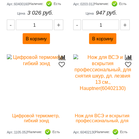
лезвия 16 см., Hauptner 
Наличие:
Есть
Наличие:
Есть
Арт.:60400160
Арт.:0203.012
(60400160)
3 026 руб.
947 руб.
Цена
Цена
-
+
-
+
Цифровой термометр, 
Нож для ВСЭ и вскрытия 
гибкий зонд
профессиональный, для 
снятия шкур, дл. лезвия 13 
см., Hauptner(60402130)
Наличие:
Есть
Наличие:
Есть
Арт.:1105.052
Арт.:60402130