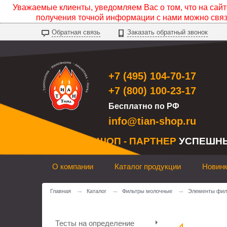
Уважаемые клиенты, уведомляем Вас о том, что на сайте
получения точной информации с нами можно свя
Обратная связь
Заказать обратный звонок
+7 (495) 104-70-17
+7 (800) 100-23-17
Бесплатно по РФ
info@tian-shop.ru
ТИАН ШОП - ПАРТНЕР
УСПЕШН
О компании
Каталог продукции
Новин
→
→
→
Главная
Каталог
Фильтры молочные
Элементы фил
Тесты на определение