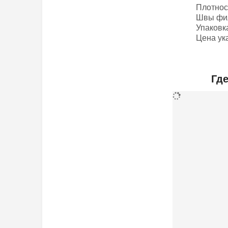
Плотнос
Швы фил
Упаковка
Цена ука
Гд
Плотность
Дополнител
ДхШхВ (мм)
Вес (грамм)
Производите