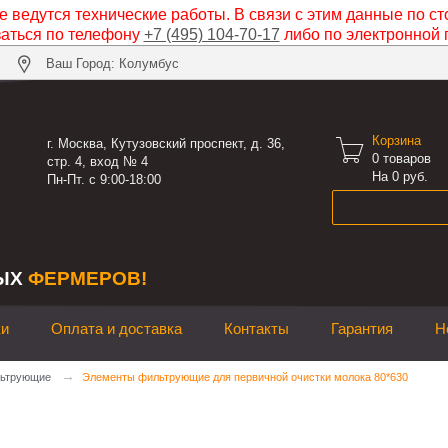
 ведутся технические работы. В связи с этим данные по ст
заться по телефону
+7 (495) 104-70-17
либо по электронной 
Ваш Город: Колумбус
Корзина

г. Москва, Кутузовский проспект, д. 36,
0
товаров
стр. 4, вход № 4
На 0 руб.
Пн-Пт. с 9:00-18:00
ЫХ
ФЕРМЕРОВ!
ки
Оплата и доставка
Контакты
Гарантия
Н
→
ьтрующие
Элементы фильтрующие для первичной очистки молока 80*630