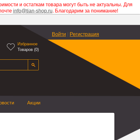
оимости и остаткам товара могут быть не актуальны. Для
почте
info@tian-shop.ru
. Благодарим за понимание!
Войти
|
Регистрация
Избранное

Товаров (
0
)
овости
Акции