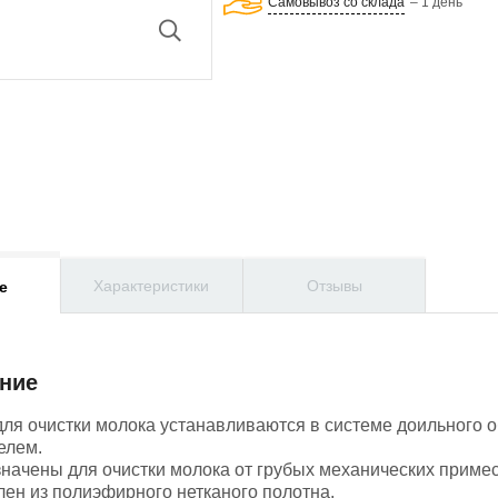
Самовывоз со склада
– 1 день
Характеристики
Отзывы
е
ние
для очистки молока устанавливаются в системе доильного 
елем.
начены для очистки молока от грубых механических примесе
лен из полиэфирного нетканого полотна.