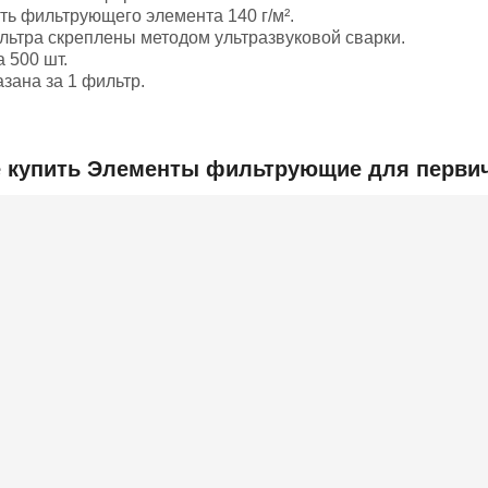
ть фильтрующего элемента 140 г/м².
ьтра скреплены методом ультразвуковой сварки.
 500 шт.
зана за 1 фильтр.
Добавить отзыв
е купить Элементы фильтрующие для первич
140 г/м2
ьная информация
670x350x250
7 500
ль
БЕЛАРУСЬ