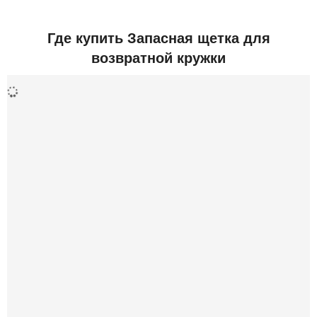
Добавить отзыв
Где купить Запасная щетка для
возвратной кружки
Дополнительная информация
ДхШхВ (мм)
40x40x10
Вес (грамм)
50