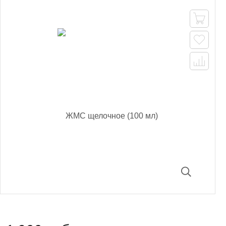


