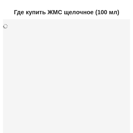
Добавить отзыв
Где купить ЖМС щелочное (100 мл)
Дополнительная информация
ДхШхВ (мм)
100x45x45
Вес (грамм)
147