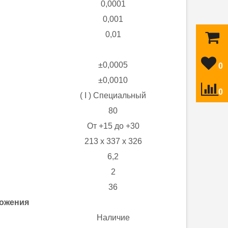
0,0001
0,001
0,01
±0,0005
0
±0,0010
0
( I ) Специальный
80
От +15 до +30
213 х 337 х 326
6,2
2
36
ложения
Наличие