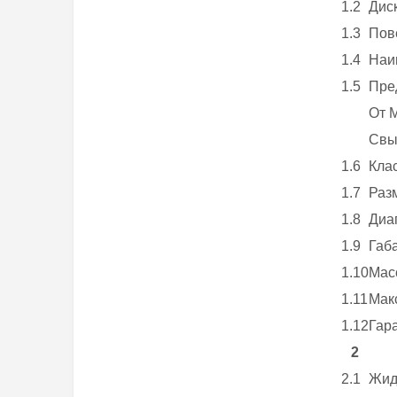
1.2
Диск
1.3
Пове
1.4
Наи
1.5
Пре
От M
Свыш
1.6
Кла
1.7
Раз
1.8
Диа
1.9
Габа
1.10
Масс
1.11
Мак
1.12
Гара
2
2.1
Жид