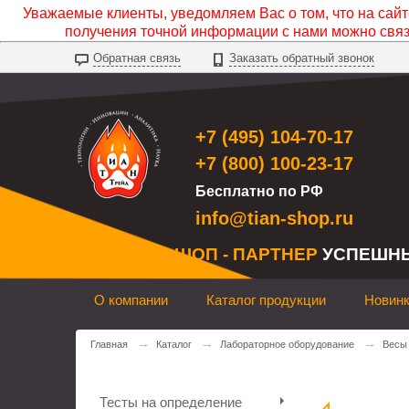
Уважаемые клиенты, уведомляем Вас о том, что на сайте
получения точной информации с нами можно свя
Обратная связь
Заказать обратный звонок
+7 (495) 104-70-17
+7 (800) 100-23-17
Бесплатно по РФ
info@tian-shop.ru
ТИАН ШОП - ПАРТНЕР
УСПЕШН
О компании
Каталог продукции
Новин
→
→
→
Главная
Каталог
Лабораторное оборудование
Весы
Тесты на определение