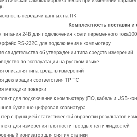
оматическая самокалибровка весов при изменении параме
ды
можность передачи данных на ПК
Комплектность поставки и
к питания 24В для подключения к сети переменного тока100
ерфейс RS-232C для подключения к компьютеру
ия свидетельства об утверждении типа средств измерений
оводство по эксплуатации на русском языке
ия описания типа средств измерений
ия декларации соответствия ТР ТС
ия методики поверки
плект для подключения к компьютеру (ПО, кабель и USB-ко
шняя буквенно-цифровая клавиатура
нтер с функцией статистической обработки результатов из
плект для измерения плотности твердых тел и жидкостей
роенный ионизатор для снятия статики