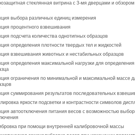
розащитная стеклянная витрина с 3-мя дверцами и обзоро
⁰
кция выбора различных единиц измерения
кция процентного взвешивания
кция подсчета количества однотипных образцов
кция определения плотности твердых тел и жидкостей
кция взвешивания животных и нестабильных образцов
кция определения максимальной нагрузки для определения
азца
кция ограничения по минимальной и максимальной массе д
азцов
кция суммирования результатов последовательных взвеши
улировка яркости подсветки и контрастности символов дисп
кция автоотключения питания весов с возможностью выбо
лючения
ибровка при помощи внутренней калибровочной массы