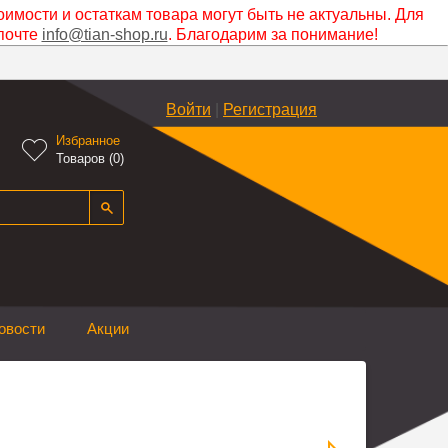
оимости и остаткам товара могут быть не актуальны. Для
почте
info@tian-shop.ru
. Благодарим за понимание!
Войти
|
Регистрация
Избранное

Товаров (
0
)
овости
Акции