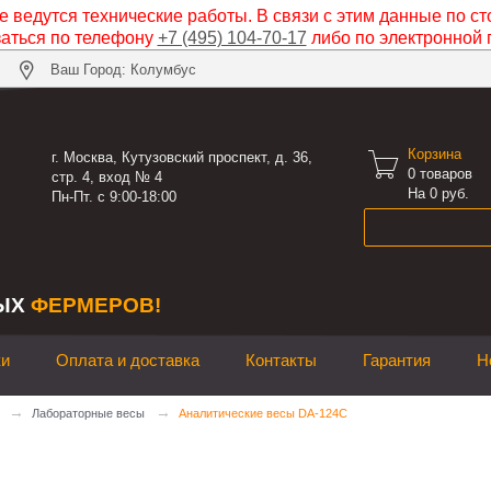
 ведутся технические работы. В связи с этим данные по ст
заться по телефону
+7 (495) 104-70-17
либо по электронной 
Ваш Город: Колумбус
Корзина

г. Москва, Кутузовский проспект, д. 36,
0
товаров
стр. 4, вход № 4
На 0 руб.
Пн-Пт. с 9:00-18:00
ЫХ
ФЕРМЕРОВ!
ки
Оплата и доставка
Контакты
Гарантия
Н
→
→
Лабораторные весы
Аналитические весы DA-124C