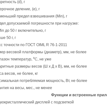
ретность (d), г
рочное деление, (e), г
меньший предел взвешивания (Min), г
дел допускаемой погрешности при нагрузке:
in до 50 г включительно, г
е 50 г, г
сс точности по ГОСТ OIML R 76-1-2011
мер весовой платформы (диаметр), мм, не более
пазон температур, ⁰С, не уже
ритные размеры весов (Ш х Д х В), мм, не более
а весов, не более, кг
симальная потребляемая мощность, Вт, не более
нтия на весы, мес., не менее
Функции и встроенные при
кокристаллический дисплей с подсветкой