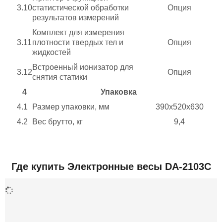
3.10
статистической обработки
Опция
результатов измерений
Комплект для измерения
3.11
плотности твердых тел и
Опция
жидкостей
Встроенный ионизатор для
3.12
Опция
снятия статики
4
Упаковка
4.1
Размер упаковки, мм
390х520х630
4.2
Вес брутто, кг
9,4
Добавить отзыв
Где купить Электронные весы DA-2103C
Дополнительная информация