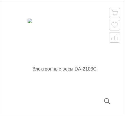


