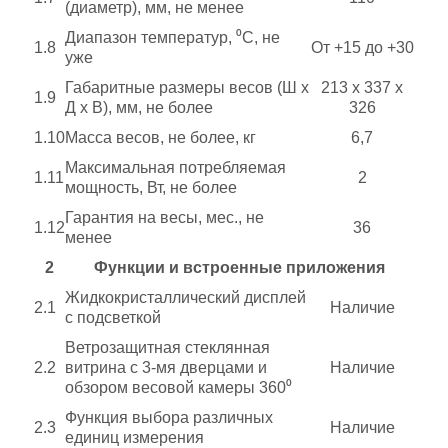
(диаметр), мм, не менее
Диапазон температур, ⁰С, не
1.8
От +15 до +30
уже
Габаритные размеры весов (Ш х
213 х 337 х
1.9
Д х В), мм, не более
326
1.10
Масса весов, не более, кг
6,7
Максимальная потребляемая
1.11
2
мощность, Вт, не более
Гарантия на весы, мес., не
1.12
36
менее
2
Функции и встроенные приложения
Жидкокристаллический дисплей
2.1
Наличие
с подсветкой
Ветрозащитная стеклянная
2.2
витрина с 3-мя дверцами и
Наличие
обзором весовой камеры 360
⁰
Функция выбора различных
2.3
Наличие
единиц измерения