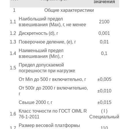
значения
1
Общие характеристики
Наибольший предел
1.1
2100
взвешивания (Max), г, не менее
1.2
Дискретность (d), г
0,001
1.3
Поверочное деление, (e), г
0,01
Наименьший предел
1.4
0,1
взвешивания (Min), г
Предел допускаемой
1.5
погрешности при нагрузке
От Min до 500 г включительно, г
±0,005
От 500г до 2000 г включительно,
±0,010
г
Свыше 2000 г, г
±0,015
Класс точности по ГОСТ OIML R
( I )
1.6
76-1-2011
Специальный
Размер весовой платформы
1.7
110