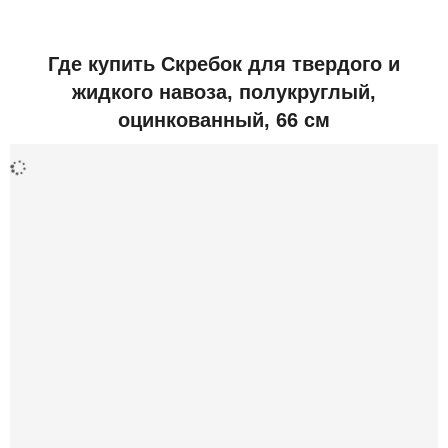
Добавить отзыв
Где купить Скребок для твердого и
жидкого навоза, полукруглый,
Дополнительная информация
оцинкованный, 66 см
ДхШхВ (мм)
700x200x60
Вес (грамм)
2 247
Производитель
КИТАЙ