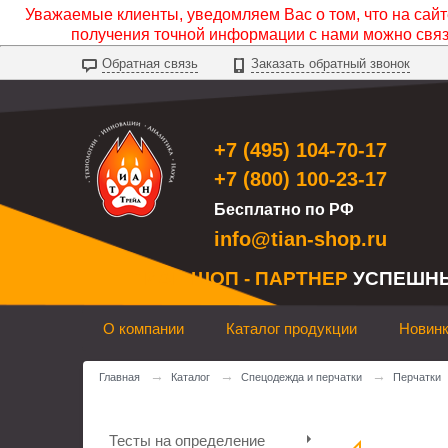
Уважаемые клиенты, уведомляем Вас о том, что на сайте
получения точной информации с нами можно свя
Обратная связь
Заказать обратный звонок
+7 (495) 104-70-17
+7 (800) 100-23-17
Бесплатно по РФ
info@tian-shop.ru
ТИАН ШОП - ПАРТНЕР
УСПЕШН
О компании
Каталог продукции
Новин
→
→
→
Главная
Каталог
Спецодежда и перчатки
Перчатки
Тесты на определение