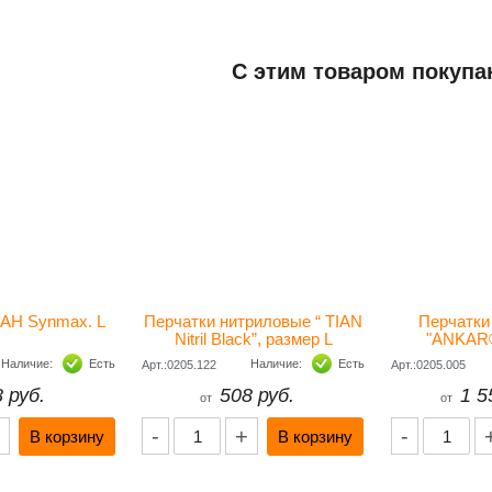
Добавить отзыв
С этим товаром покупа
ьная информация
230x125x60
540
ль
КИТАЙ
АН Synmax. L
Перчатки нитриловые “ ТIAN
Перчатки
Nitril Black”, размер L
"ANKAR®
(упаковка-100 шт.)
(упаковка 
Наличие:
Есть
Наличие:
Есть
Арт.:0205.122
Арт.:0205.005
 руб.
508 руб.
1 5
от
от
-
+
-