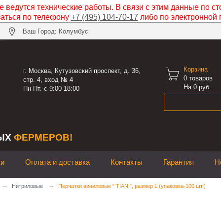
 ведутся технические работы. В связи с этим данные по ст
заться по телефону
+7 (495) 104-70-17
либо по электронной 
Ваш Город: Колумбус
Корзина

г. Москва, Кутузовский проспект, д. 36,
0
товаров
стр. 4, вход № 4
На 0 руб.
Пн-Пт. с 9:00-18:00
ЫХ
ФЕРМЕРОВ!
ки
Оплата и доставка
Контакты
Гарантия
Н
→
→
Нитриловые
Перчатки виниловые “ ТIAN ”, размер L (упаковка-100 шт.)