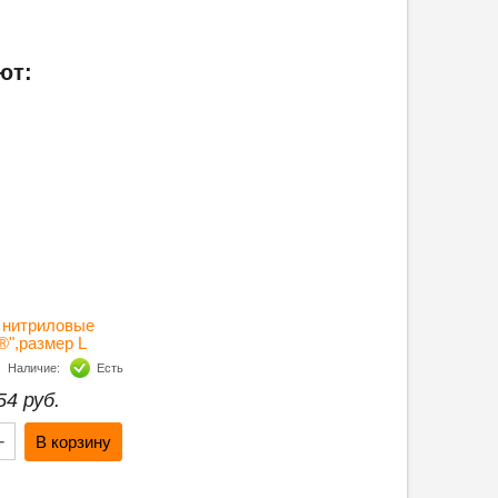
ют:
 нитриловые
",размер L
-100 шт) УПАК
Наличие:
Есть
54 руб.
+