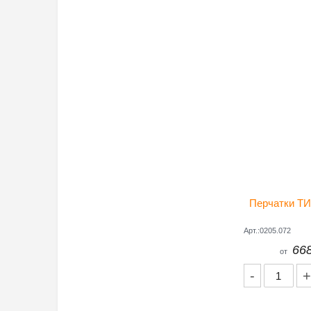
Дополнител
ДхШхВ (мм)
Вес (грамм)
Производите
Перчатки ТИ
Арт.:0205.072
668
от
-
+