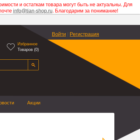
оимости и остаткам товара могут быть не актуальны. Для
почте
info@tian-shop.ru
. Благодарим за понимание!
Войти
|
Регистрация
Избранное

Товаров (
0
)
овости
Акции