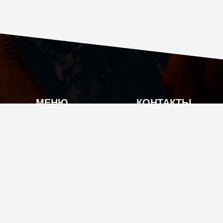
МЕНЮ
КОНТАКТЫ
О КОМПАНИИ
Г. МОСКВА, КУТУЗ
КАТАЛОГ ПРОДУКЦИИ
INFO@TIAN-SHOP
АКЦИИ
+7 (495) 104-70-17
ОПЛАТА И ДОСТАВКА
ПО ВОПРОСАМ КАЧЕ
ГАРАНТИЯ
8 (800) 350-51-17
НОВОСТИ
© 2026 Tian-Shop
Все права защищены.
КОНТАКТЫ