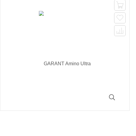


