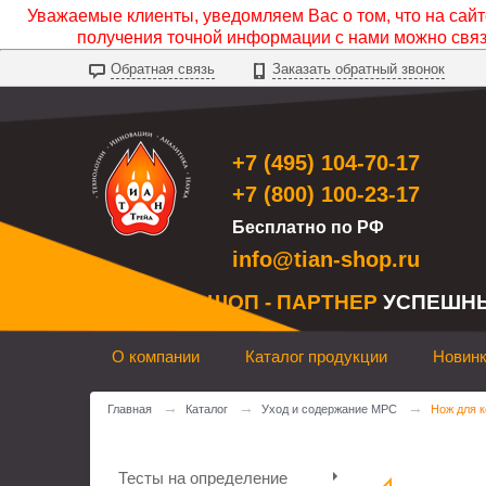
Уважаемые клиенты, уведомляем Вас о том, что на сайте
получения точной информации с нами можно свя
Обратная связь
Заказать обратный звонок
+7 (495) 104-70-17
+7 (800) 100-23-17
Бесплатно по РФ
info@tian-shop.ru
ТИАН ШОП - ПАРТНЕР
УСПЕШН
О компании
Каталог продукции
Новин
→
→
→
Главная
Каталог
Уход и содержание МРС
Нож для к
Тесты на определение