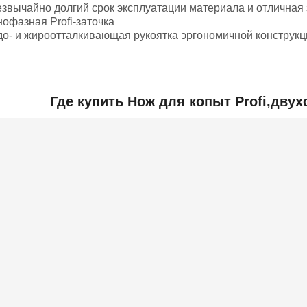
езвычайно долгий срок эксплуатации материала и отличная
нофазная Profi-заточка
до- и жироотталкивающая рукоятка эргономичной конструкц
Добавить отзыв
Где купить Нож для копыт Profi,двух
ьная информация
20x20x150
150