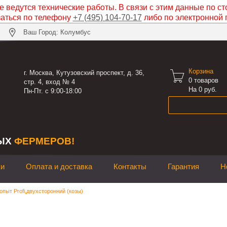
 ведутся технические работы. В связи с этим данные по ст
заться по телефону
+7 (495) 104-70-17
либо по электронной 
Ваш Город: Колумбус
Корзина

г. Москва, Кутузовский проспект, д. 36,
0
товаров
стр. 4, вход № 4
На 0 руб.
Пн-Пт. с 9:00-18:00
ЫХ
ФЕРМЕРОВ!
ки
Оплата и доставка
Контакты
Гарантия
Н
опыт Profi,двухсторонний (козы)