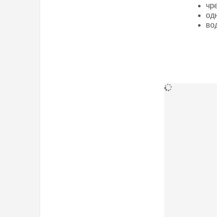
чр
од
во
Дополнител
ДхШхВ (мм)
Вес (грамм)