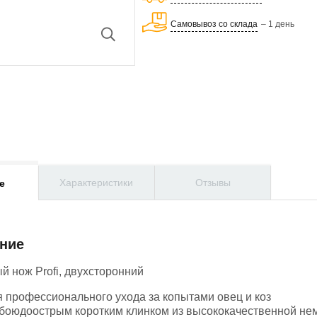
Самовывоз со склада
– 1 день
Характеристики
Отзывы
е
ние
й нож Profi, двухсторонний
я профессионального ухода за копытами овец и коз
обоюдоострым коротким клинком из высококачественной н