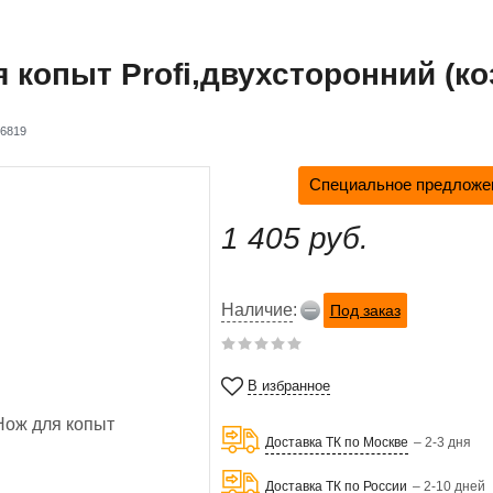
 копыт Profi,двухсторонний (ко
6819
Специальное предложен
1 405 руб.
Наличие
:
Под заказ
В избранное
Доставка ТК по Москве
– 2-3 дня
Доставка ТК по России
– 2-10 дней