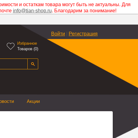
оимости и остаткам товара могут быть не актуальны. Для
почте
info@tian-shop.ru
. Благодарим за понимание!
Войти
|
Регистрация
Избранное

Товаров (
0
)
овости
Акции