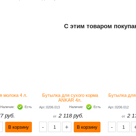
Добавить отзыв
С этим товаром покупа
ьная информация
я молока 4 л.
Бутылка для сухого корма
Бутылка дл
ANKAR 4л.
Наличие:
Есть
Наличие:
Есть
Арт.:0206.013
Арт.:0206.012
7 руб.
2 118 руб.
2 1
от
от
-
+
-