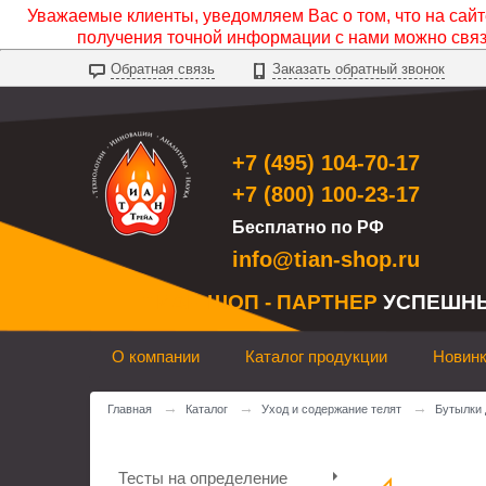
Уважаемые клиенты, уведомляем Вас о том, что на сайте
получения точной информации с нами можно свя
Обратная связь
Заказать обратный звонок
+7 (495) 104-70-17
+7 (800) 100-23-17
Бесплатно по РФ
info@tian-shop.ru
ТИАН ШОП - ПАРТНЕР
УСПЕШН
О компании
Каталог продукции
Новин
→
→
→
Главная
Каталог
Уход и содержание телят
Бутылки 
Тесты на определение