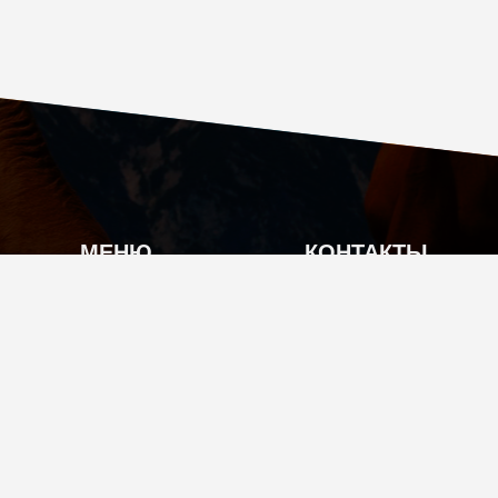
МЕНЮ
КОНТАКТЫ
О КОМПАНИИ
Г. МОСКВА, КУТУЗ
КАТАЛОГ ПРОДУКЦИИ
INFO@TIAN-SHOP
АКЦИИ
+7 (495) 104-70-17
ОПЛАТА И ДОСТАВКА
ПО ВОПРОСАМ КАЧЕ
ГАРАНТИЯ
8 (800) 350-51-17
НОВОСТИ
© 2026 Tian-Shop
Все права защищены.
КОНТАКТЫ