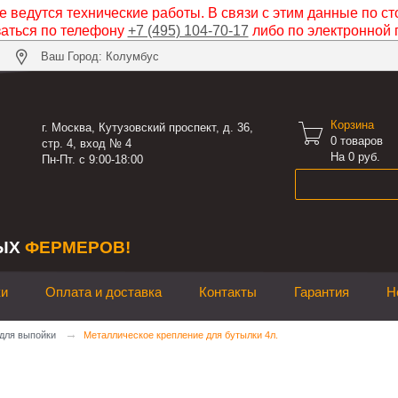
 ведутся технические работы. В связи с этим данные по ст
заться по телефону
+7 (495) 104-70-17
либо по электронной 
Ваш Город: Колумбус
Корзина

г. Москва, Кутузовский проспект, д. 36,
0
товаров
стр. 4, вход № 4
На 0 руб.
Пн-Пт. с 9:00-18:00
ЫХ
ФЕРМЕРОВ!
ки
Оплата и доставка
Контакты
Гарантия
Н
→
для выпойки
Металлическое крепление для бутылки 4л.