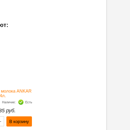
ют:
я молока ANKAR
4л.
Наличие:
Есть
35 руб.
+