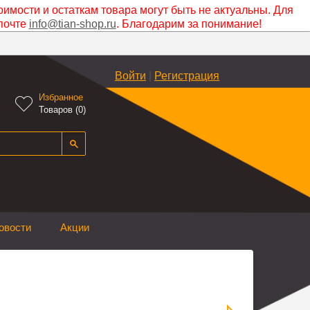
оимости и остаткам товара могут быть не актуальны. Для
почте
info@tian-shop.ru
. Благодарим за понимание!
Войти
|
Регистрация
Избранное

Товаров (
0
)
овости
Акции