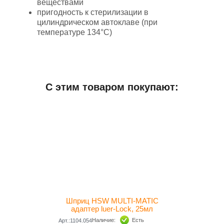
веществами
пригодность к стерилизации в
цилиндрическом автоклаве (при
температуре 134°С)
Добавить отзыв
С этим товаром покупают:
Дополнительная информация
ДхШхВ (мм)
300x160x50
Вес (грамм)
420
Производитель
ГЕРМАНИЯ
Шприц HSW MULTI-MATIC
адаптер luer-Lock, 25мл
Наличие:
Есть
Арт.:1104.054