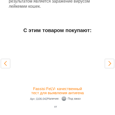
результатом является заражение вирусом
лейкемии кошек.
Добавить отзыв
С этим товаром покупают:
Условия хранения
+15...+30°С
Дополнительная информация
ДхШхВ (мм)
85x130x100
Вес (грамм)
90
Fassisi FeLV- качественный
тест для выявления антигена
FeLV в сыворотке, плазме и
Наличие:
Под заказ
Арт.:1106.042
цельной крови коше
от