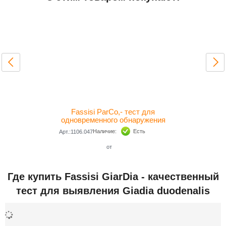
Fassisi ParCo,- тест для
одновременного обнаружения
парвовирусов (CPV / FPV) и
Наличие:
Есть
Арт.:1106.047
коронавирусов (CCV /
от
Где купить Fassisi GiarDia - качественный
тест для выявления Giadia duodenalis