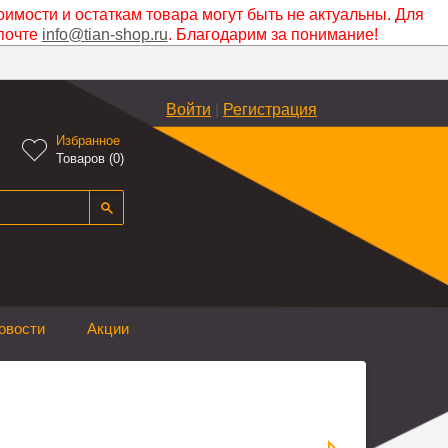
оимости и остаткам товара могут быть не актуальны. Для
почте
info@tian-shop.ru
. Благодарим за понимание!
Войти
|
Регистрация
Избранное

Товаров (
0
)
овости
Акции