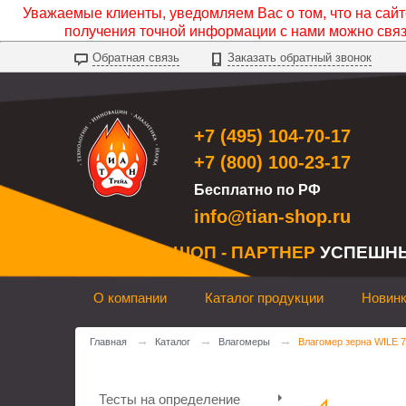
Уважаемые клиенты, уведомляем Вас о том, что на сайте
получения точной информации с нами можно свя
Обратная связь
Заказать обратный звонок
+7 (495) 104-70-17
+7 (800) 100-23-17
Бесплатно по РФ
info@tian-shop.ru
ТИАН ШОП - ПАРТНЕР
УСПЕШН
О компании
Каталог продукции
Новин
→
→
→
Главная
Каталог
Влагомеры
Влагомер зерна WILE 7
Тесты на определение