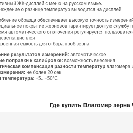
тивный ЖК-дисплей с меню на русском языке.
еждение о разнице температур выводится на дисплей.
обление образца обеспечивает высокую точность измерени
ециальное покрытие жерновов гарантирует долгую службу 
емя автоматического отключения регулируется пользовате
дсветка дисплея
троенная емкость для отбора проб зерна
ние результатов измерений:
автоматическое
е поправки к калибровке:
возможность внесения
тическая компенсация
разности температур
влагомера 
измерения:
не более 20 сек
я температура:
+5...+50°С
Добавить отзыв
Где купить Влагомер зерна 
23 вида
мерения влажности для зерновых и
х культур
3-40%