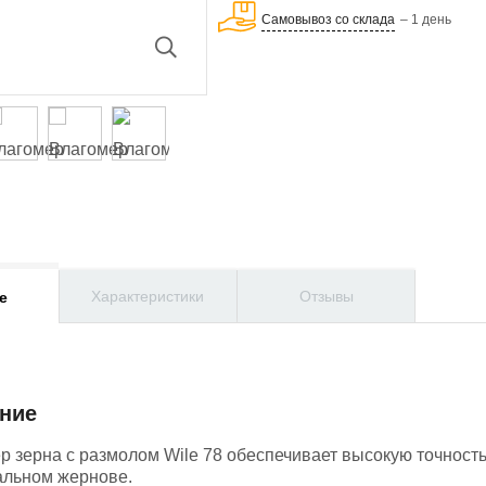
Самовывоз со склада
– 1 день
Характеристики
Отзывы
е
ние
р зерна с размолом Wile 78 обеспечивает высокую точность
альном жернове.