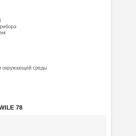
й
прибора
лем
и окружающей среды
WILE 78