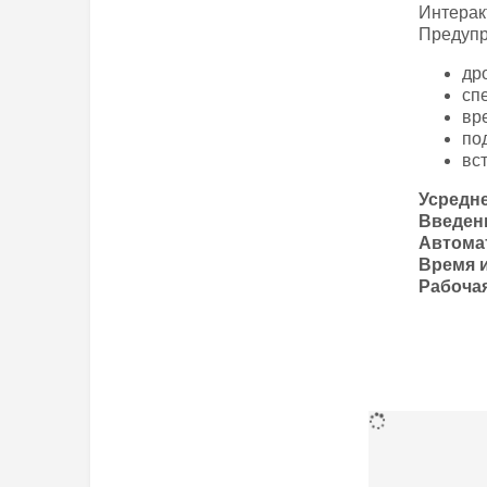
Интерак
Предупр
др
сп
вр
по
вс
Усредне
Введени
Автома
Время 
Рабоча
Культуры
Диапазон из
зернобобовы