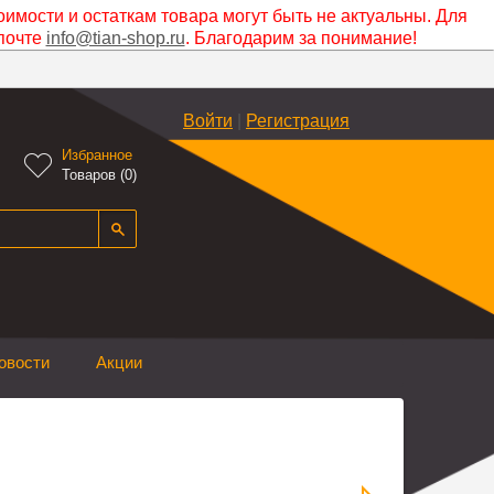
оимости и остаткам товара могут быть не актуальны. Для
почте
info@tian-shop.ru
. Благодарим за понимание!
Войти
|
Регистрация
Избранное

Товаров (
0
)
овости
Акции