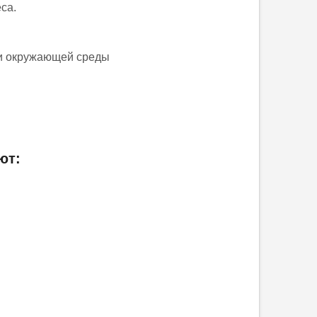
са.
и окружающей среды
ют: