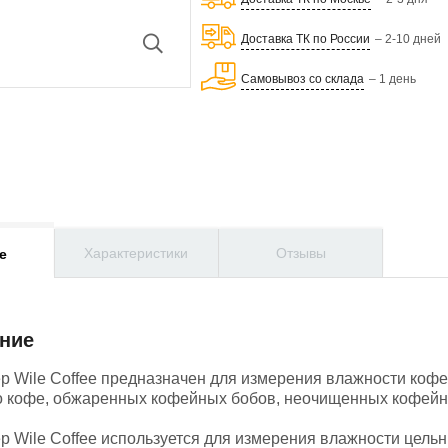
Доставка ТК по России
– 2-10 дней
Самовывоз со склада
– 1 день
Характеристики
Отзывы
е
ние
р Wile Coffee предназначен для измерения влажности кофе
о кофе, обжаренных кофейных бобов, неочищенных кофейны
р Wile Coffee используется для измерения влажности цель