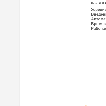
влаги в
Усредне
Введени
Автома
Время 
Рабоча
Культуры
Диапазон из
Погрешность
Весы
Измерение т
Электропита
Дополнител
ДхШхВ (мм)
Вес (грамм)
Производите