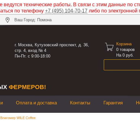
 ведутся технические работы. В связи с этим данные по ст
заться по телефону
+7 (495) 104-70-17
либо по электронной 
Ваш Город: Помона
Корзина

г. Москва, Кутузовский проспект, д. 36,
0
товаров
стр. 4, вход № 4
На 0 руб.
Пн-Пт. с 9:00-18:00
ЫХ
ФЕРМЕРОВ!
ки
Оплата и доставка
Контакты
Гарантия
Н
Влагомер WILE Coffee