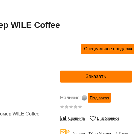
р WILE Coffee
Специальное предложен
Заказать
Наличие
:
Под заказ
Сравнить
В избранное
Доставка ТК по Москве
– 2-3 дня