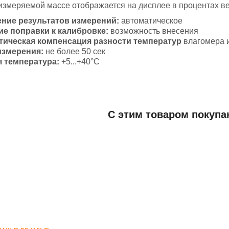
 измеряемой массе отображается на дисплее в процентах ве
ние результатов измерений:
автоматическое
е поправки к калибровке:
возможность внесения
тическая компенсация
разности температур
влагомера 
измерения:
не более 50 сек
я температура:
+5...+40°С
Добавить отзыв
С этим товаром покупа
кофе- и какао-бобы
мерения влажности
1-38%
+/- 0,5%
нет
емпературы
нет
ние (батарея)
9 В
ьная информация
120x100x200
960
ль
ФИНЛЯНДИЯ