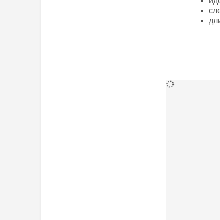
ид
сл
дл
Дополнител
ДхШхВ (мм)
Вес (грамм)
Производите