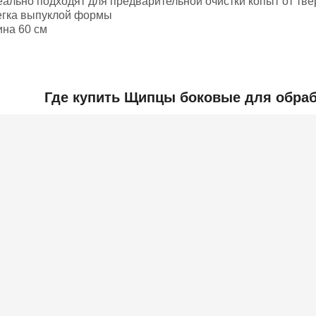
еально подходят для предварительной очистки копыт от тв
егка выпуклой формы
ина 60 см
Добавить отзыв
Где купить Щипцы боковые для обраб
ьная информация
700x400x100
2 000
ль
КИТАЙ