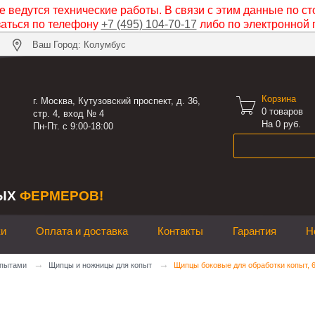
 ведутся технические работы. В связи с этим данные по ст
заться по телефону
+7 (495) 104-70-17
либо по электронной 
Ваш Город: Колумбус
Корзина

г. Москва, Кутузовский проспект, д. 36,
0
товаров
стр. 4, вход № 4
На 0 руб.
Пн-Пт. с 9:00-18:00
ЫХ
ФЕРМЕРОВ!
ки
Оплата и доставка
Контакты
Гарантия
Н
→
→
опытами
Щипцы и ножницы для копыт
Щипцы боковые для обработки копыт, 