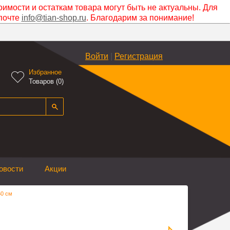
оимости и остаткам товара могут быть не актуальны. Для
почте
info@tian-shop.ru
. Благодарим за понимание!
Войти
|
Регистрация
Избранное

Товаров (
0
)
овости
Акции
60 см