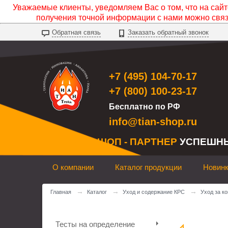
Уважаемые клиенты, уведомляем Вас о том, что на сайте
получения точной информации с нами можно свя
Обратная связь
Заказать обратный звонок
+7 (495) 104-70-17
+7 (800) 100-23-17
Бесплатно по РФ
info@tian-shop.ru
ТИАН ШОП - ПАРТНЕР
УСПЕШН
О компании
Каталог продукции
Новин
→
→
→
Главная
Каталог
Уход и содержание КРС
Уход за к
Тесты на определение