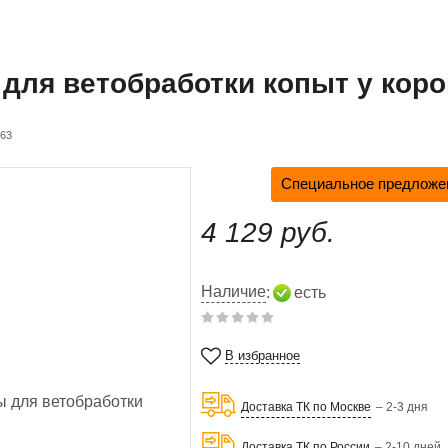
для ветобработки копыт у коро
63
Специальное предложен
4 129 руб.
Наличие
:
есть
В избранное
Доставка ТК по Москве
– 2-3 дня
Доставка ТК по России
– 2-10 дней