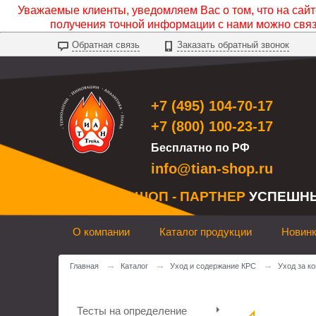
Уважаемые клиенты, уведомляем Вас о том, что на сайте
получения точной информации с нами можно свя
Обратная связь
Заказать обратный звонок
+7 (495) 104-70-17
+7 (800) 100-23-17
Бесплатно по РФ
info@tian-shop.ru
ТИАН ШОП - ПАРТНЕР
УСПЕШН
О компании
Каталог продукции
Новин
→
→
→
Главная
Каталог
Уход и содержание КРС
Уход за к
Тесты на определение