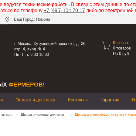
 ведутся технические работы. В связи с этим данные по ст
заться по телефону
+7 (495) 104-70-17
либо по электронной 
Ваш Город: Помона
Корзина

г. Москва, Кутузовский проспект, д. 36,
0
товаров
стр. 4, вход № 4
На 0 руб.
Пн-Пт. с 9:00-18:00
ЫХ
ФЕРМЕРОВ!
ки
Оплата и доставка
Контакты
Гарантия
Н
→
→
опытами
Щипцы и ножницы для копыт
Щипцы для ветобработки копыт у коро