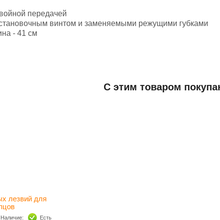
двойной передачей
установочным винтом и заменяемыми режущими губками
ина - 41 см
Добавить отзыв
С этим товаром покупа
ьная информация
300x200x100
5 000
ль
КИТАЙ
х лезвий для
пцов
Наличие:
Есть