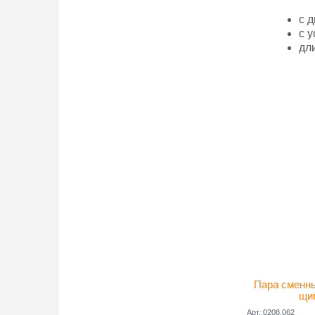
с 
с 
дл
Дополнител
ДхШхВ (мм)
Вес (грамм)
Производите
Пара сменны
щи
Арт.:0208.062