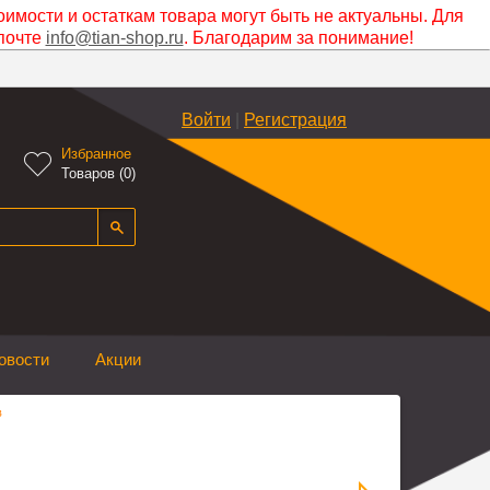
оимости и остаткам товара могут быть не актуальны. Для
почте
info@tian-shop.ru
. Благодарим за понимание!
Войти
|
Регистрация
Избранное

Товаров (
0
)
овости
Акции
в