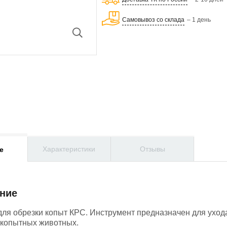
Самовывоз со склада
– 1 день
Характеристики
Отзывы
е
ние
ля обрезки копыт КРС. Инструмент предназначен для ухода
копытных животных.