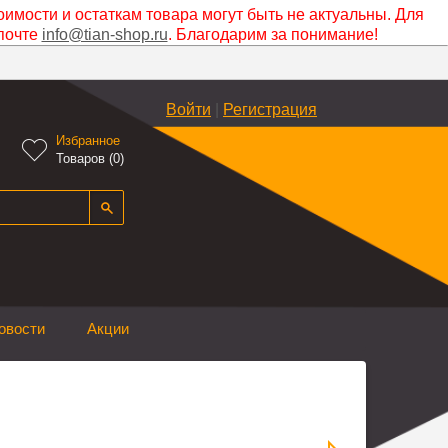
оимости и остаткам товара могут быть не актуальны. Для
почте
info@tian-shop.ru
. Благодарим за понимание!
Войти
|
Регистрация
Избранное

Товаров (
0
)
овости
Акции