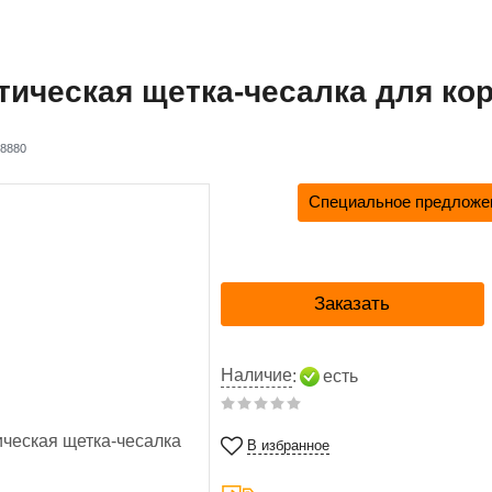
ическая щетка-чесалка для ко
8880
Специальное предложен
Заказать
Наличие
:
есть
В избранное