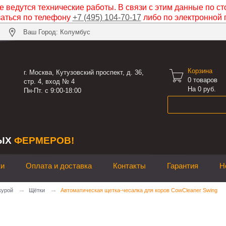
 ведутся технические работы. В связи с этим данные по ст
заться по телефону
+7 (495) 104-70-17
либо по электронной 
Ваш Город: Колумбус
Корзина

г. Москва, Кутузовский проспект, д. 36,
0
товаров
стр. 4, вход № 4
На 0 руб.
Пн-Пт. с 9:00-18:00
ЫХ
ФЕРМЕРОВ!
ки
Оплата и доставка
Контакты
Гарантия
Н
→
→
курой
Щётки
Автоматическая щетка-чесалка для коров CowCleaner Swing