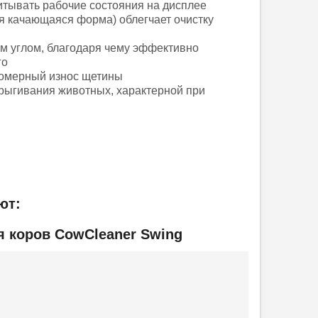
итывать рабочие состояния на дисплее
 качающаяся форма) облегчает очистку
м углом, благодаря чему эффективно
го
вномерный износ щетины
прыгивания животных, характерной при
ют:
я коров CowCleaner Swing