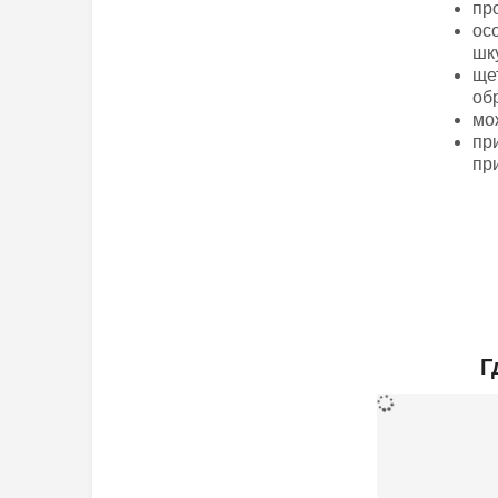
пр
ос
шк
ще
об
мо
пр
пр
Дополнител
Г
ДхШхВ (мм)
Вес (грамм)