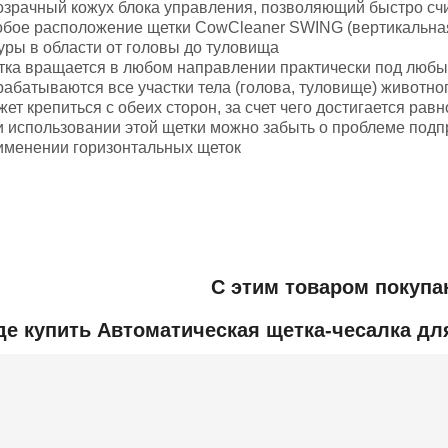
озрачный кожух блока управления, позволяющий быстро сч
обое расположение щетки CowCleaner SWING (вертикальная
уры в области от головы до туловища
тка вращается в любом направлении практически под любы
рабатываются все участки тела (голова, туловище) животно
жет крепиться с обеих сторон, за счет чего достигается ра
и использовании этой щетки можно забыть о проблеме под
именении горизонтальных щеток
Добавить отзыв
С этим товаром покупа
ьная информация
де купить Автоматическая щетка-чесалка дл
2 000x1 000x1 500
300 000