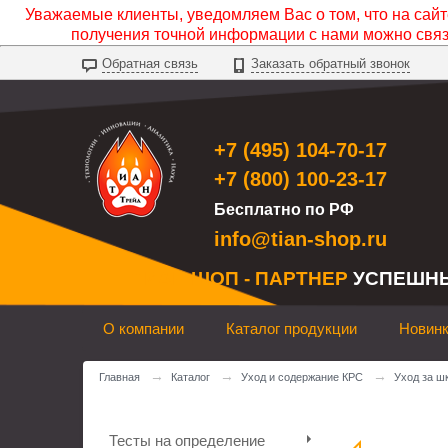
Уважаемые клиенты, уведомляем Вас о том, что на сайте
получения точной информации с нами можно свя
Обратная связь
Заказать обратный звонок
+7 (495) 104-70-17
+7 (800) 100-23-17
Бесплатно по РФ
info@tian-shop.ru
ТИАН ШОП - ПАРТНЕР
УСПЕШН
О компании
Каталог продукции
Новин
→
→
→
Главная
Каталог
Уход и содержание КРС
Уход за ш
Тесты на определение