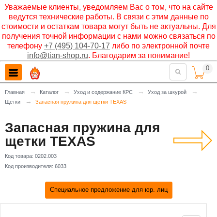
Уважаемые клиенты, уведомляем Вас о том, что на сайте
ведутся технические работы. В связи с этим данные по
стоимости и остаткам товара могут быть не актуальны. Для
получения точной информации с нами можно связаться по
телефону
+7 (495) 104-70-17
либо по электронной почте
info@tian-shop.ru
. Благодарим за понимание!
0

→
→
→
→
Главная
Каталог
Уход и содержание КРС
Уход за шкурой
→
Щётки
Запасная пружина для щетки TEXAS
Запасная пружина для
щетки TEXAS
Код товара:
0202.003
Код производителя:
6033
Специальное предложение для юр. лиц