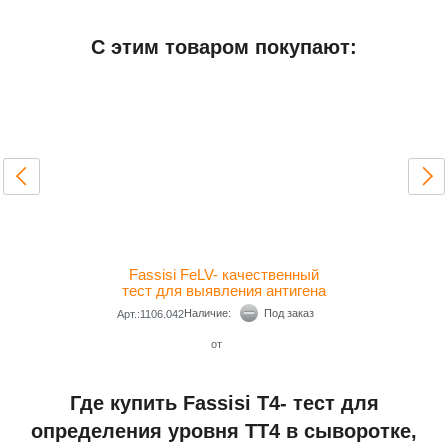
Добавить отзыв
С этим товаром покупают:
Условия хранения
+15...+30°С
Дополнительная информация
Fassisi FeLV- качественный
тест для выявления антигена
FeLV в сыворотке, плазме и
Наличие:
Под заказ
Арт.:1106.042
цельной крови коше
от
Где купить Fassisi T4- тест для
определения уровня TT4 в сыворотке,